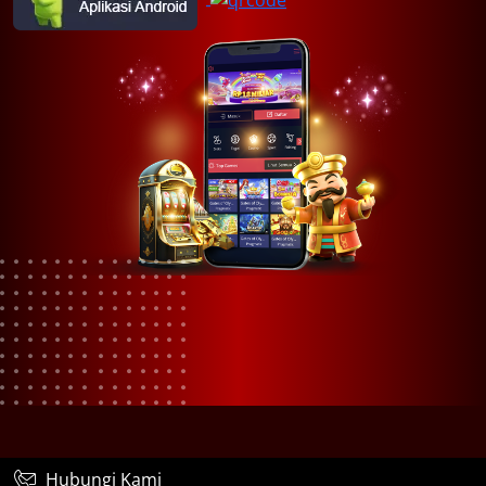
Hubungi Kami