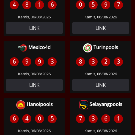
4
8
1
6
0
5
9
7
Kamis, 06/08/2026
Kamis, 06/08/2026
LINK
LINK
Mexico4d
Turinpools
6
9
9
3
8
3
2
3
Kamis, 06/08/2026
Kamis, 06/08/2026
LINK
LINK
Hanoipools
Selayangpools
6
4
0
5
7
3
6
1
Kamis, 06/08/2026
Kamis, 06/08/2026