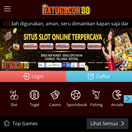
ah digunakan, aman, seru dimainkan kapan saja dan bisa di
Sebelumnya
Beri
Login
Daftar
Slot
Togel
Casino
Sportsbook
Fishing
Arcade
Lihat Semua
Top Games