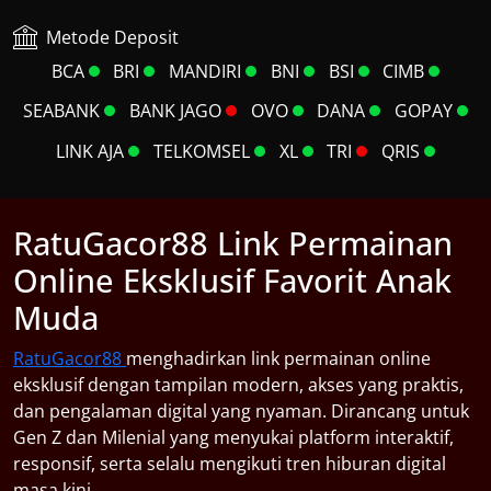
Metode Deposit
BCA
BRI
MANDIRI
BNI
BSI
CIMB
SEABANK
BANK JAGO
OVO
DANA
GOPAY
LINK AJA
TELKOMSEL
XL
TRI
QRIS
RatuGacor88 Link Permainan
Online Eksklusif Favorit Anak
Muda
RatuGacor88
menghadirkan link permainan online
eksklusif dengan tampilan modern, akses yang praktis,
dan pengalaman digital yang nyaman. Dirancang untuk
Gen Z dan Milenial yang menyukai platform interaktif,
responsif, serta selalu mengikuti tren hiburan digital
masa kini.