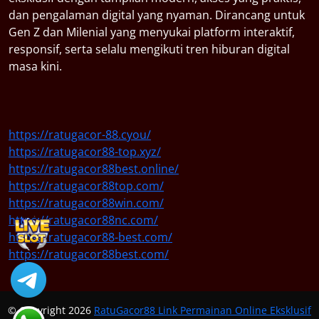
dan pengalaman digital yang nyaman. Dirancang untuk
Gen Z dan Milenial yang menyukai platform interaktif,
responsif, serta selalu mengikuti tren hiburan digital
masa kini.
https://ratugacor-88.cyou/
https://ratugacor88-top.xyz/
https://ratugacor88best.online/
https://ratugacor88top.com/
https://ratugacor88win.com/
https://ratugacor88nc.com/
https://ratugacor88-best.com/
https://ratugacor88best.com/
© Copyright 2026
RatuGacor88 Link Permainan Online Eksklusif