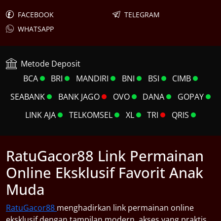
FACEBOOK
TELEGRAM
WHATSAPP
Metode Deposit
BCA
BRI
MANDIRI
BNI
BSI
CIMB
SEABANK
BANK JAGO
OVO
DANA
GOPAY
LINK AJA
TELKOMSEL
XL
TRI
QRIS
RatuGacor88 Link Permainan
Online Eksklusif Favorit Anak
Muda
RatuGacor88
menghadirkan link permainan online
eksklusif dengan tampilan modern, akses yang praktis,