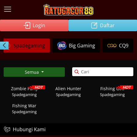
Login
Daftar
Spadegaming
Big Gaming
CQ9
Semua
Zombie Party
Alien Hunter
Fishing God
Spadegaming
Spadegaming
Spadegaming
Fishing War
Spadegaming
Hubungi Kami