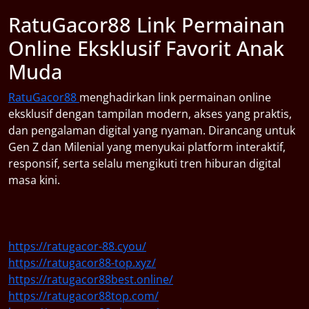
RatuGacor88 Link Permainan
Online Eksklusif Favorit Anak
Muda
RatuGacor88
menghadirkan link permainan online
eksklusif dengan tampilan modern, akses yang praktis,
dan pengalaman digital yang nyaman. Dirancang untuk
Gen Z dan Milenial yang menyukai platform interaktif,
responsif, serta selalu mengikuti tren hiburan digital
masa kini.
https://ratugacor-88.cyou/
https://ratugacor88-top.xyz/
https://ratugacor88best.online/
https://ratugacor88top.com/