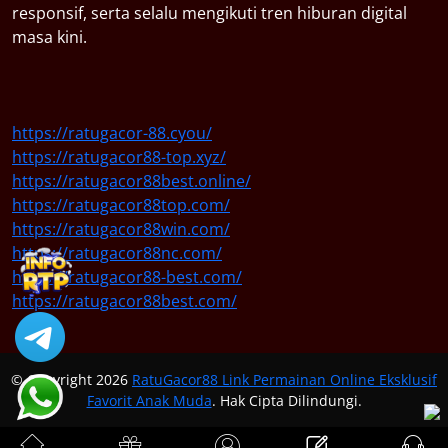
responsif, serta selalu mengikuti tren hiburan digital
masa kini.
https://ratugacor-88.cyou/
https://ratugacor88-top.xyz/
https://ratugacor88best.online/
https://ratugacor88top.com/
https://ratugacor88win.com/
https://ratugacor88nc.com/
https://ratugacor88-best.com/
https://ratugacor88best.com/
© Copyright 2026
RatuGacor88 Link Permainan Online Eksklusif
Favorit Anak Muda
. Hak Cipta Dilindungi.