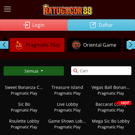
Login
Daftar
a
Pragmatic Play
Oriental Game
Semua
Sweet Bonanza Candyland
Treasure Island
Vegas Ball Bonanza
Pragmatic Play
Pragmatic Play
Pragmatic Play
Sic Bo
Live Lobby
Baccarat Lobby
Pragmatic Play
Pragmatic Play
Pragmatic Play
Roulette Lobby
Game Shows Lobby
Mega Sic Bo Lobby
Pragmatic Play
Pragmatic Play
Pragmatic Play